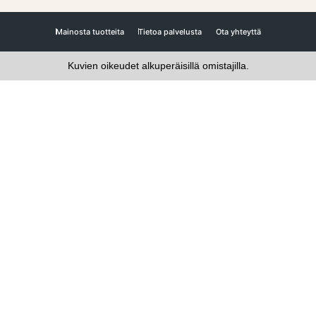
Mainosta tuotteita
Tietoa palvelusta
Ota yhteyttä
Kuvien oikeudet alkuperäisillä omistajilla.