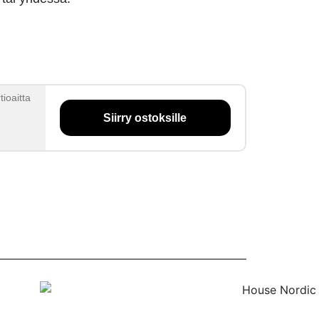
tioaitta
Siirry ostoksille