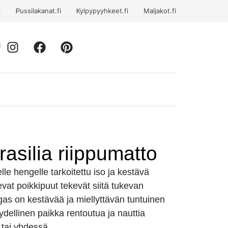
i
Pussilakanat.fi
Kylpypyyhkeet.fi
Maljakot.fi
silia riippumatto
e hengelle tarkoitettu iso ja kestävä
evat poikkipuut tekevät siitä tukevan
gas on kestävää ja miellyttävän tuntuinen
dellinen paikka rentoutua ja nauttia
n tai yhdessä.