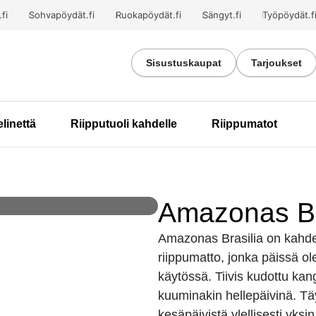
fi
Sohvapöydät.fi
Ruokapöydät.fi
Sängyt.fi
Työpöydät.f
Sisustuskaupat
Tarjoukset
elinettä
Riipputuoli kahdelle
Riippumatot
Amazonas Bra
Amazonas Brasilia on kahdell
riippumatto, jonka päissä ol
käytössä. Tiivis kudottu kan
kuuminakin hellepäivinä. Täy
kesäpäivistä ylellisesti yksi