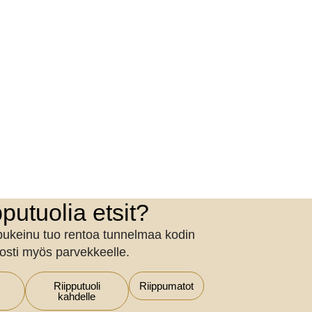
pputuolia etsit?
ippukeinu tuo rentoa tunnelmaa kodin
iosti myös parvekkeelle.
Riipputuoli
Riippumatot
kahdelle