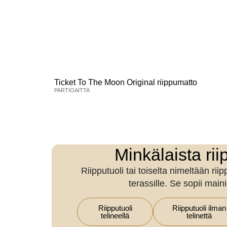
Ticket To The Moon Original riippumatto
PARTIOAITTA
Minkälaista rii
Riipputuoli tai toiselta nimeltään ri
terassille. Se sopii main
Riipputuoli
Riipputuoli ilman
telineellä
telinettä