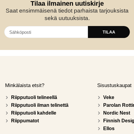
Tilaa ilmainen uutiskirje
Saat ensimmäisenä tiedot parhaista tarjouksista
sekä uutuuksista.
TILAA
Minkälaista etsit?
Sisustuskaupat
Riipputuoli telineellä
Veke
Riipputuoli ilman telinettä
Parolan Rotti
Riipputuoli kahdelle
Nordic Nest
Riippumatot
Finnish Desi
Ellos