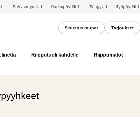
fi
Sohvapöydät.fi
Ruokapöydät.fi
Sängyt.fi
Työpöydät.f
Sisustuskaupat
Tarjoukset
elinettä
Riipputuoli kahdelle
Riippumatot
ypyyhkeet