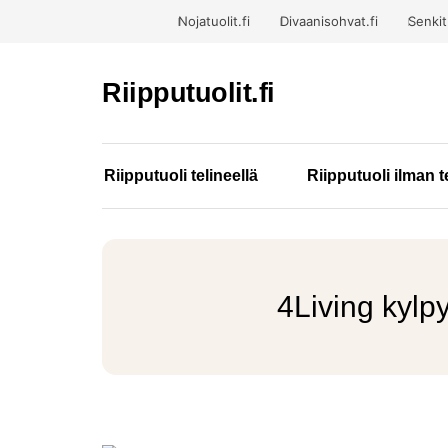
Nojatuolit.fi
Divaanisohvat.fi
Senkit.
Riipputuolit.fi
Riipputuoli telineellä
Riipputuoli ilman t
4Living kylp